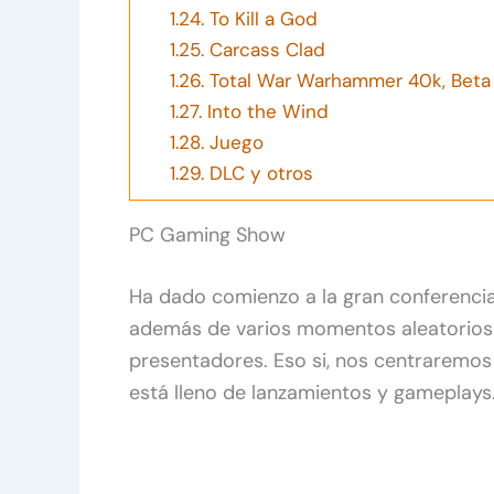
1.24.
To Kill a God
1.25.
Carcass Clad
1.26.
Total War Warhammer 40k, Beta 
1.27.
Into the Wind
1.28.
Juego
1.29.
DLC y otros
PC Gaming Show
Ha dado comienzo a la gran conferencia
además de varios momentos aleatorios 
presentadores. Eso si, nos centraremos
está lleno de lanzamientos y gameplays