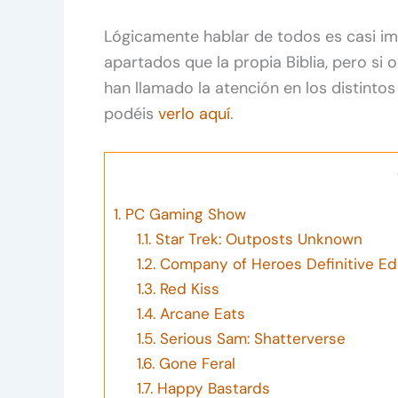
Lógicamente hablar de todos es casi i
apartados que la propia Biblia, pero si 
han llamado la atención en los distintos
podéis
verlo aquí
.
1.
PC Gaming Show
1.1.
Star Trek: Outposts Unknown
1.2.
Company of Heroes Definitive Edit
1.3.
Red Kiss
1.4.
Arcane Eats
1.5.
Serious Sam: Shatterverse
1.6.
Gone Feral
1.7.
Happy Bastards