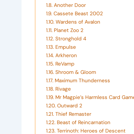
1.8.
Another Door
1.9.
Cassete Beast 2002
1.10.
Wardens of Avalon
1.11.
Planet Zoo 2
1.12.
Stronghold 4
1.13.
Empulse
1.14.
Arkheron
1.15.
ReVamp
1.16.
Shroom & Gloom
1.17.
Maximum Thunderness
1.18.
Rivage
1.19.
Mr Magpie’s Harmless Card Gam
1.20.
Outward 2
1.21.
Thief Remaster
1.22.
Beast of Reincarnation
1.23.
Terrinoth: Heroes of Descent