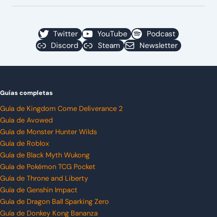
Twitter
YouTube
Podcast
Discord
Steam
Newsletter
Guías completas
Guía de Kingdom Come Deliverance 2
Guía de Avowed
Guía de Monster Hunter Wilds
Guía de Roblox
Guía de Black Myth Wukong
Guía de Pokémon TCG Pocket
Guía de Throne and Liberty
Guía de Genshin Impact
Guía de Dragon Ball Sparking Zero
Guía de Donkey Kong Bananza