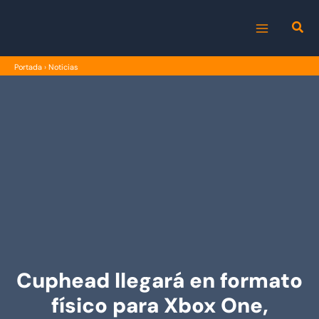
Ir
al
MAIN
contenido
Portada
›
Noticias
MENU
Cuphead llegará en formato
físico para Xbox One,