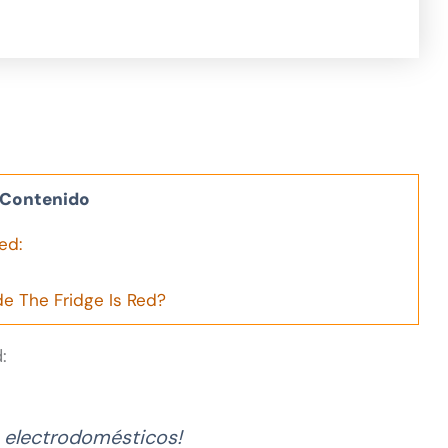
Contenido
ed:
de The Fridge Is Red?
:
s electrodomésticos!