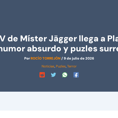
de Míster Jägger llega a Pl
 humor absurdo y puzles surr
Por
ROCÍO TORREJÓN
/
9 de julio de 2026
Noticias
,
Puzles
,
Terror