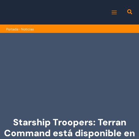
Ir
al
MAIN
contenido
Portada
›
Noticias
MENU
Starship Troopers: Terran
Command está disponible en