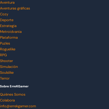
Aventura
Aventuras gráficas
Cozy
Deporte
Estrategia
Metroidvania
Plataforma
Puzles
Roguelike
RPG
Shooter
Simulación
Soulslike
Terror
Sobre ErreKGamer
Quiénes Somos
Colabora
info@errekgamer.com