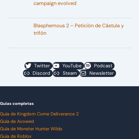
campaign evolved
Blasphemous 2 – Petición de Cástula y
trifón
Twitter
YouTube
Podcast
Discord
Steam
Newsletter
Guías completas
Guía de Kingdom Come Deliverance 2
Guía de Avowed
Guía de Monster Hunter Wilds
Guía de Roblox