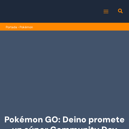
Ir
al
MAIN
contenido
Portada
›
Pokémon
MENU
Pokémon GO: Deino promete