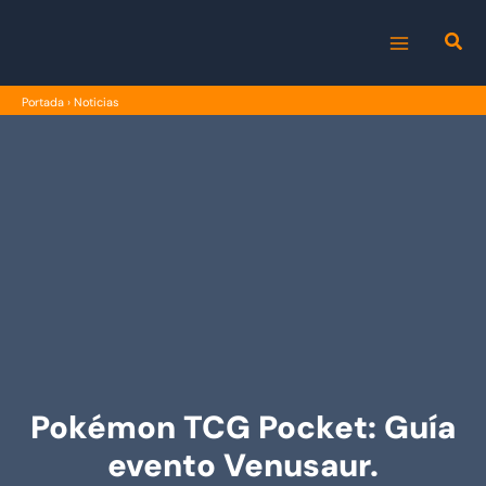
Ir
al
MAIN
contenido
Portada
›
Noticias
MENU
Pokémon TCG Pocket: Guía
evento Venusaur.