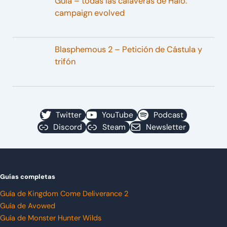
Guía – todas las calaveras de Halo:
campaign evolved
Blasphemous 2 – Petición de Cástula y
trifón
Twitter
YouTube
Podcast
Discord
Steam
Newsletter
Guías completas
Guía de Kingdom Come Deliverance 2
Guía de Avowed
Guía de Monster Hunter Wilds