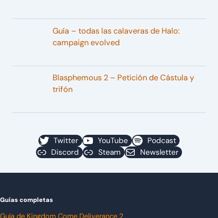
Guía – todas las calaveras de Halo:
campaign evolved
Blasphemous 2 – Petición de Cástula y
trifón
Twitter
YouTube
Podcast
Discord
Steam
Newsletter
Guías completas
Guía de Kingdom Come Deliverance 2