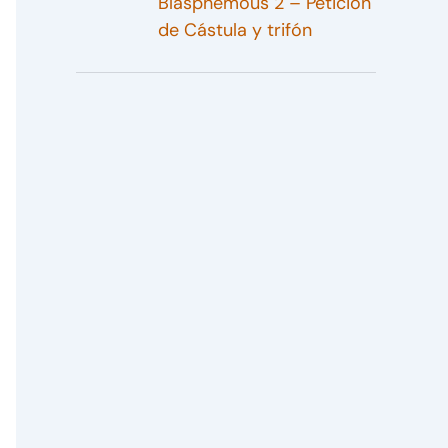
Blasphemous 2 – Petición
de Cástula y trifón