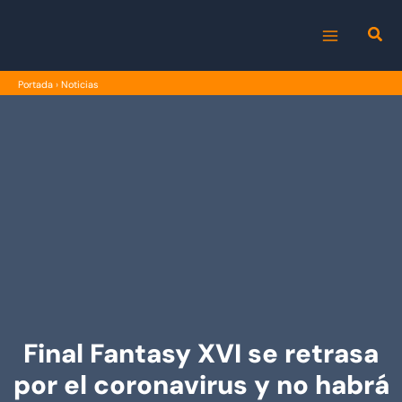
Ir
al
MAIN
contenido
Portada
›
Noticias
MENU
Final Fantasy XVI se retrasa
por el coronavirus y no habrá