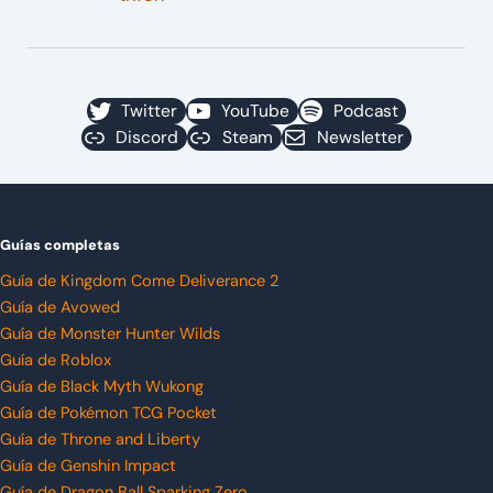
Twitter
YouTube
Podcast
Discord
Steam
Newsletter
Guías completas
Guía de Kingdom Come Deliverance 2
Guía de Avowed
Guía de Monster Hunter Wilds
Guía de Roblox
Guía de Black Myth Wukong
Guía de Pokémon TCG Pocket
Guía de Throne and Liberty
Guía de Genshin Impact
Guía de Dragon Ball Sparking Zero