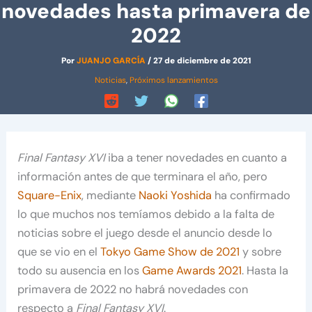
novedades hasta primavera de
2022
Por
JUANJO GARCÍA
/
27 de diciembre de 2021
Noticias
,
Próximos lanzamientos
Final Fantasy XVI
iba a tener novedades en cuanto a
información antes de que terminara el año, pero
Square-Enix
, mediante
Naoki Yoshida
ha confirmado
lo que muchos nos temíamos debido a la falta de
noticias sobre el juego desde el anuncio desde lo
que se vio en el
Tokyo Game Show de 2021
y sobre
todo su ausencia en los
Game Awards 2021
. Hasta la
primavera de 2022 no habrá novedades con
respecto a
Final Fantasy XVI
.