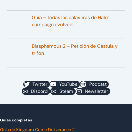
Guía – todas las calaveras de Halo:
campaign evolved
Blasphemous 2 – Petición de Cástula y
trifón
Twitter
YouTube
Podcast
Discord
Steam
Newsletter
Guías completas
Guía de Kingdom Come Deliverance 2