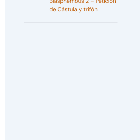
Blasphemous 2 – Petición
de Cástula y trifón