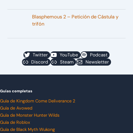
Blasphemous 2 – Petición de Cástula y
trifón
Twitter
YouTube
Podcast
Discord
Steam
Newsletter
Guías completas
Guía de Kingdom Come Deliverance 2
Guía de Avowed
Guía de Monster Hunter Wilds
Guía de Roblox
Guía de Black Myth Wukong