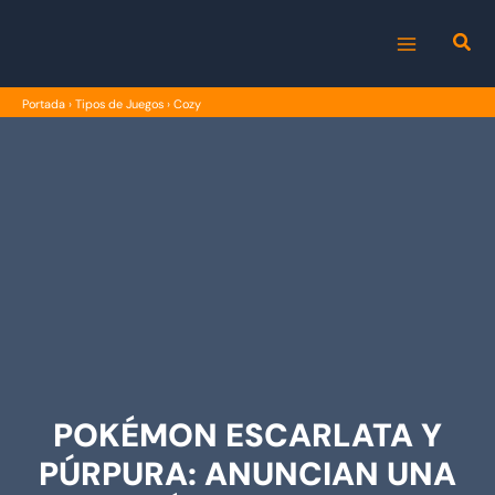
Ir
al
MAIN
contenido
Portada
›
Tipos de Juegos
›
Cozy
MENU
POKÉMON ESCARLATA Y
PÚRPURA: ANUNCIAN UNA