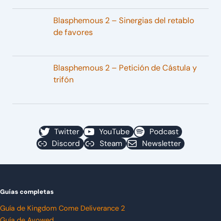
Blasphemous 2 – Sinergias del retablo
de favores
Blasphemous 2 – Petición de Cástula y
trifón
Twitter
YouTube
Podcast
Discord
Steam
Newsletter
Guías completas
Guía de Kingdom Come Deliverance 2
Guía de Avowed