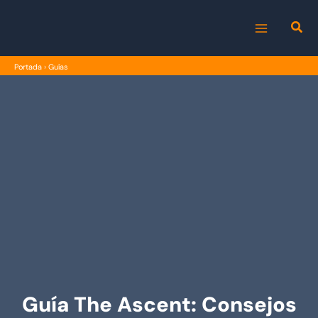
Ir
al
MAIN
contenido
Portada
›
Guías
MENU
Guía The Ascent: Consejos