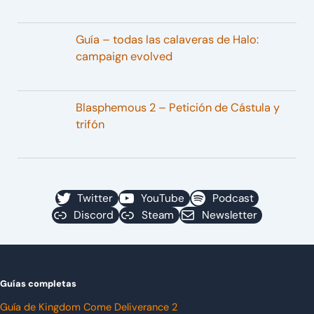
Guía – todas las calaveras de Halo:
campaign evolved
Blasphemous 2 – Petición de Cástula y
trifón
Twitter
YouTube
Podcast
Discord
Steam
Newsletter
Guías completas
Guía de Kingdom Come Deliverance 2