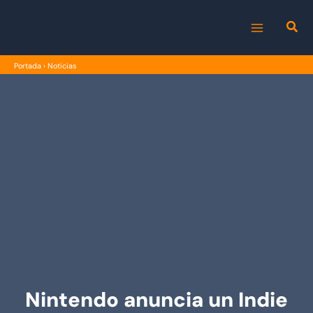
Ir
al
MAIN
contenido
Portada
›
Noticias
MENU
Nintendo anuncia un Indie