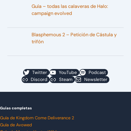
Guía – todas las calaveras de Halo:
campaign evolved
Blasphemous 2 – Petición de Cástula y
trifón
Twitter
YouTube
Podcast
Discord
Steam
Newsletter
Guías completas
Guía de Kingdom Come Deliverance 2
Guía de Avowed