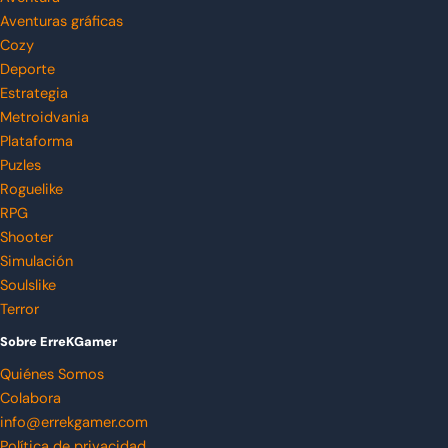
Aventuras gráficas
Cozy
Deporte
Estrategia
Metroidvania
Plataforma
Puzles
Roguelike
RPG
Shooter
Simulación
Soulslike
Terror
Sobre ErreKGamer
Quiénes Somos
Colabora
info@errekgamer.com
Política de privacidad