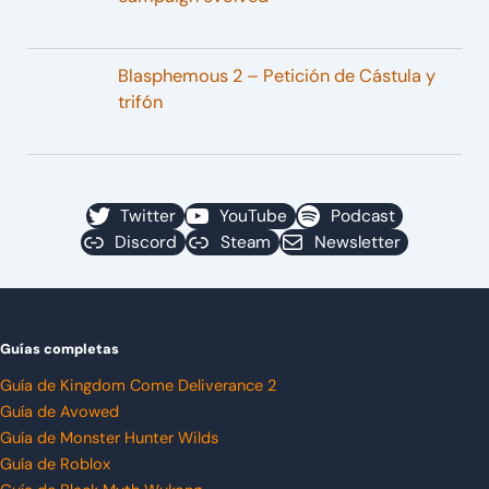
Blasphemous 2 – Petición de Cástula y
trifón
Twitter
YouTube
Podcast
Discord
Steam
Newsletter
Guías completas
Guía de Kingdom Come Deliverance 2
Guía de Avowed
Guía de Monster Hunter Wilds
Guía de Roblox