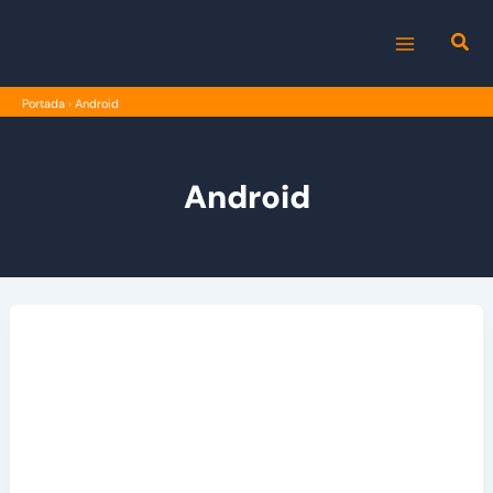
Ir
al
MAIN
contenido
Portada
›
Android
MENU
Android