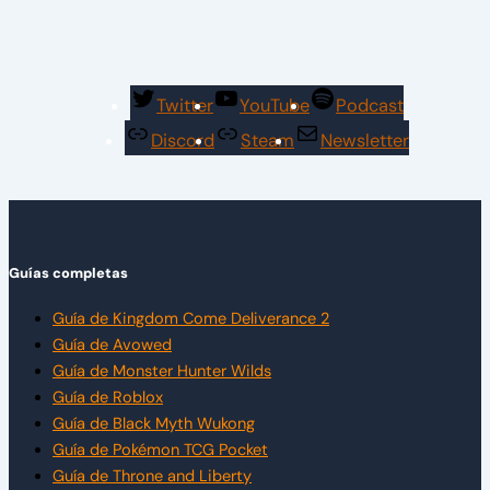
Twitter
YouTube
Podcast
Discord
Steam
Newsletter
Guías completas
Guía de Kingdom Come Deliverance 2
Guía de Avowed
Guía de Monster Hunter Wilds
Guía de Roblox
Guía de Black Myth Wukong
Guía de Pokémon TCG Pocket
Guía de Throne and Liberty