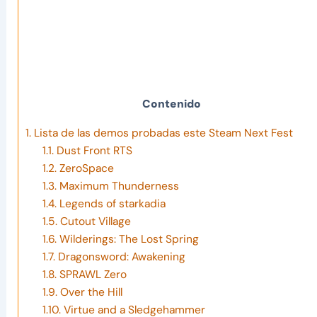
Contenido
1.
Lista de las demos probadas este Steam Next Fest
1.1.
Dust Front RTS
1.2.
ZeroSpace
1.3.
Maximum Thunderness
1.4.
Legends of starkadia
1.5.
Cutout Village
1.6.
Wilderings: The Lost Spring
1.7.
Dragonsword: Awakening
1.8.
SPRAWL Zero
1.9.
Over the Hill
1.10.
Virtue and a Sledgehammer