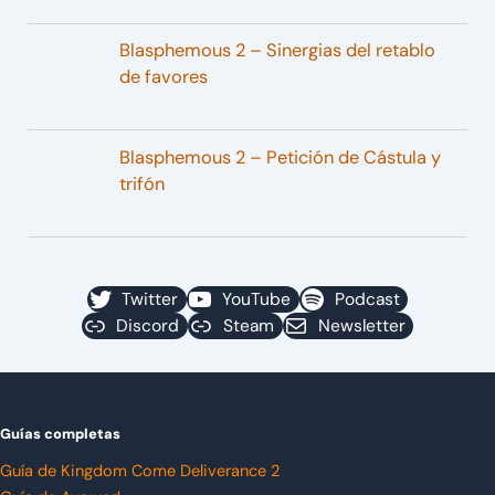
Blasphemous 2 – Sinergias del retablo
de favores
Blasphemous 2 – Petición de Cástula y
trifón
Twitter
YouTube
Podcast
Discord
Steam
Newsletter
Guías completas
Guía de Kingdom Come Deliverance 2