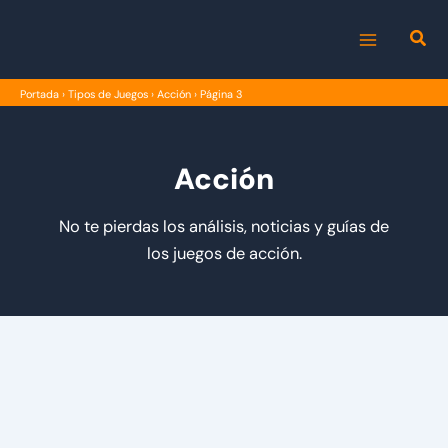
Ir
al
MAIN
contenido
Portada
›
Tipos de Juegos
›
Acción
›
Página 3
MENU
Acción
No te pierdas los análisis, noticias y guías de
los juegos de acción.