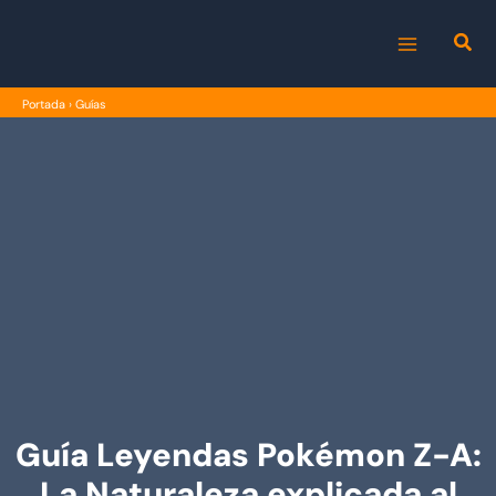
Ir
al
MAIN
contenido
Portada
›
Guías
MENU
Guía Leyendas Pokémon Z-A:
La Naturaleza explicada al