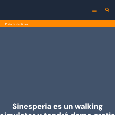
Ir
al
MAIN
contenido
Portada
›
Noticias
MENU
Sinesperia es un walking