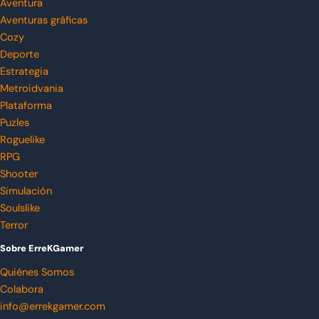
Aventura
Aventuras gráficas
Cozy
Deporte
Estrategia
Metroidvania
Plataforma
Puzles
Roguelike
RPG
Shooter
Simulación
Soulslike
Terror
Sobre ErreKGamer
Quiénes Somos
Colabora
info@errekgamer.com