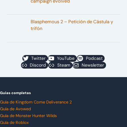
campaign evolved
Blasphemous 2 – Petición de Cástula y
trifón
Twitter
YouTube
Podcast
Discord
Steam
Newsletter
Guías completas
Guía de Kingdom Come Deliverance 2
Guía de Avowed
Guía de Monster Hunter Wilds
Guía de Roblox