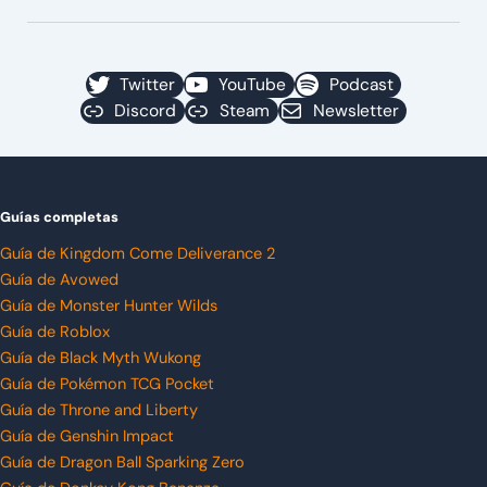
Twitter
YouTube
Podcast
Discord
Steam
Newsletter
Guías completas
Guía de Kingdom Come Deliverance 2
Guía de Avowed
Guía de Monster Hunter Wilds
Guía de Roblox
Guía de Black Myth Wukong
Guía de Pokémon TCG Pocket
Guía de Throne and Liberty
Guía de Genshin Impact
Guía de Dragon Ball Sparking Zero