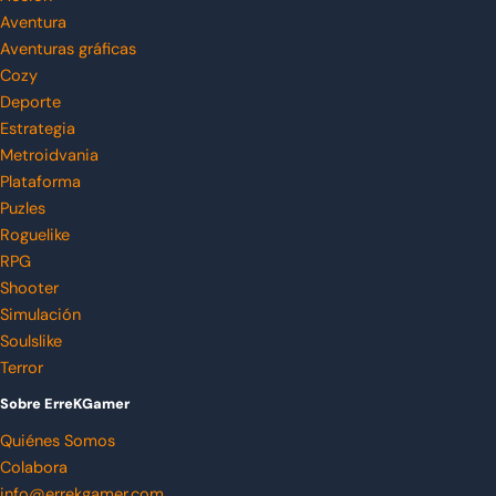
Aventura
Aventuras gráficas
Cozy
Deporte
Estrategia
Metroidvania
Plataforma
Puzles
Roguelike
RPG
Shooter
Simulación
Soulslike
Terror
Sobre ErreKGamer
Quiénes Somos
Colabora
info@errekgamer.com