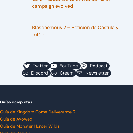
campaign evolved
Blasphemous 2 – Petición de Cástula y
trifón
Twitter
YouTube
Podcast
Discord
Steam
Newsletter
Guías completas
Guía de Kingdom Come Deliverance 2
Guía de Avowed
Guía de Monster Hunter Wilds