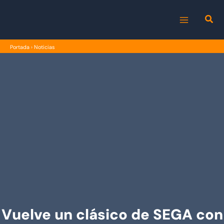
Ir
al
MAIN
contenido
Portada
›
Noticias
MENU
Vuelve un clásico de SEGA con