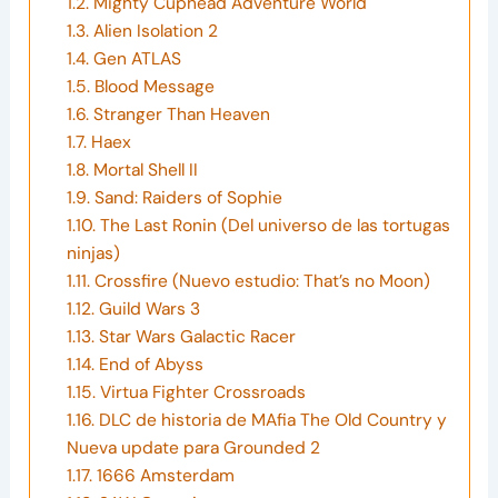
1.2.
Mighty Cuphead Adventure World
1.3.
Alien Isolation 2
1.4.
Gen ATLAS
1.5.
Blood Message
1.6.
Stranger Than Heaven
1.7.
Haex
1.8.
Mortal Shell II
1.9.
Sand: Raiders of Sophie
1.10.
The Last Ronin (Del universo de las tortugas
ninjas)
1.11.
Crossfire (Nuevo estudio: That’s no Moon)
1.12.
Guild Wars 3
1.13.
Star Wars Galactic Racer
1.14.
End of Abyss
1.15.
Virtua Fighter Crossroads
1.16.
DLC de historia de MAfia The Old Country y
Nueva update para Grounded 2
1.17.
1666 Amsterdam