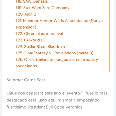
1.18.
SAW Genesis
1.19.
Star Wars Zero Company
1.20.
Aion 2
1.21.
Monster Hunter Wilds Ascendance (Nueva
expansión)
1.22.
Chronicles: medieval
1.23.
PAlworld 1.0
1.24.
Stellar Blade Bloodrain
1.25.
Final Fantasy VII Revelations (parte 3)
1.26.
Otros tráilers de juegos ya mostrados y
anunciados
Summer Game Fest
¿Que nos deparará este año el evento? ¡Pues lo más
destacado está justo aquí mismo! Y empezando
fuertisimo: Resident Evil Code Veronica.