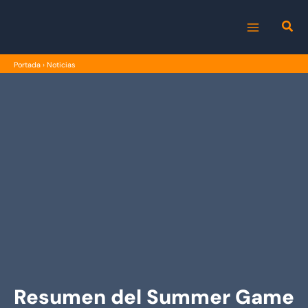
Ir
al
MAIN
contenido
Portada
›
Noticias
MENU
Resumen del Summer Game