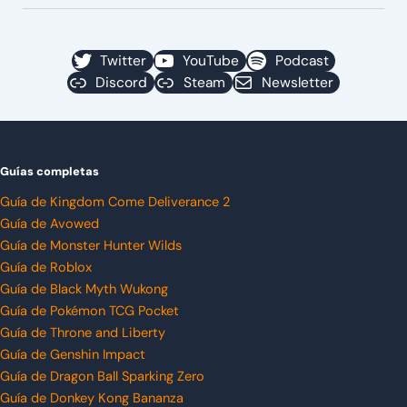
Twitter
YouTube
Podcast
Discord
Steam
Newsletter
Guías completas
Guía de Kingdom Come Deliverance 2
Guía de Avowed
Guía de Monster Hunter Wilds
Guía de Roblox
Guía de Black Myth Wukong
Guía de Pokémon TCG Pocket
Guía de Throne and Liberty
Guía de Genshin Impact
Guía de Dragon Ball Sparking Zero
Guía de Donkey Kong Bananza