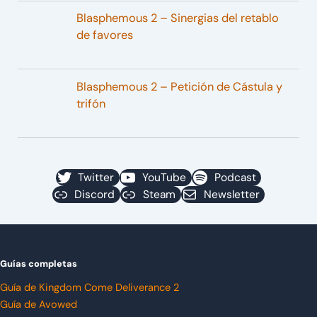
Blasphemous 2 – Sinergias del retablo
de favores
Blasphemous 2 – Petición de Cástula y
trifón
Twitter
YouTube
Podcast
Discord
Steam
Newsletter
Guías completas
Guía de Kingdom Come Deliverance 2
Guía de Avowed