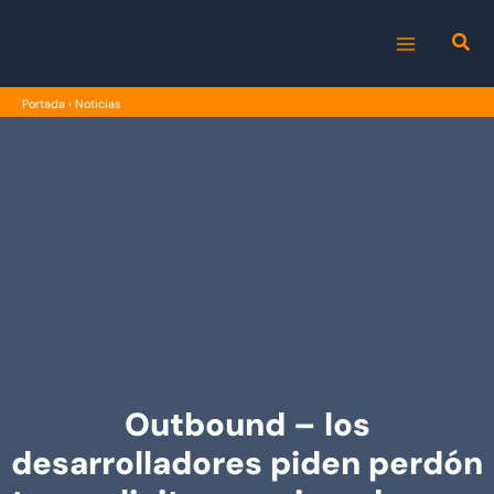
Ir
al
MAIN
contenido
Portada
›
Noticias
MENU
Outbound – los
desarrolladores piden perdón