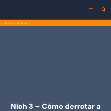
Ir
al
MAIN
contenido
Portada
›
Noticias
MENU
Nioh 3 – Cómo derrotar a