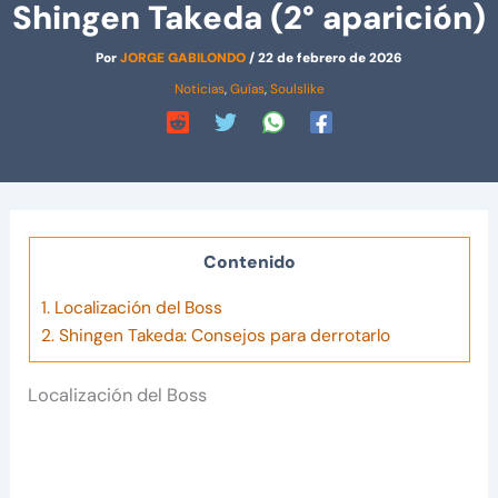
Shingen Takeda (2° aparición)
Por
JORGE GABILONDO
/
22 de febrero de 2026
Noticias
,
Guías
,
Soulslike
Contenido
1.
Localización del Boss
2.
Shingen Takeda: Consejos para derrotarlo
Localización del Boss