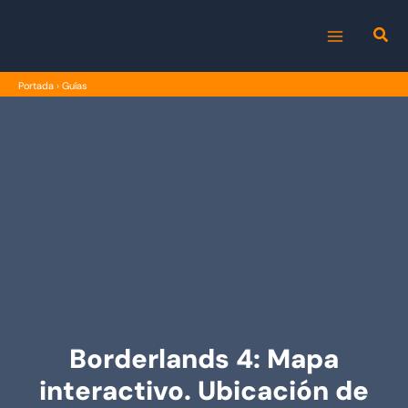
Ir
al
MAIN
contenido
Portada
›
Guías
MENU
Borderlands 4: Mapa
interactivo. Ubicación de