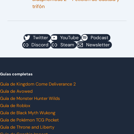
trifón
Twitter
YouTube
Podcast
Discord
Steam
Newsletter
Guías completas
Guía de Kingdom Come Deliverance 2
Guía de Avowed
Guía de Monster Hunter Wilds
Guía de Roblox
Guía de Black Myth Wukong
Guía de Pokémon TCG Pocket
Guía de Throne and Liberty