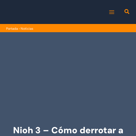
Ir
al
MAIN
contenido
Portada
›
Noticias
MENU
Nioh 3 – Cómo derrotar a