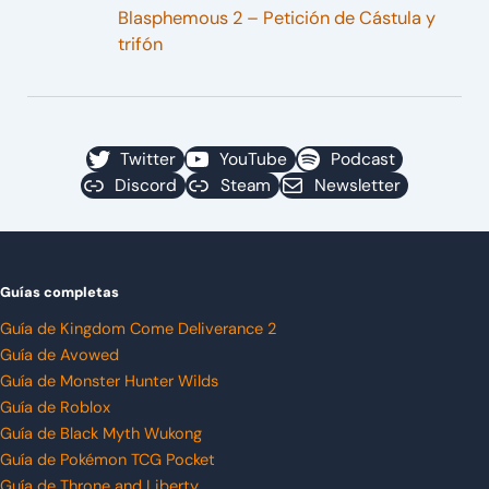
Blasphemous 2 – Petición de Cástula y
trifón
Twitter
YouTube
Podcast
Discord
Steam
Newsletter
Guías completas
Guía de Kingdom Come Deliverance 2
Guía de Avowed
Guía de Monster Hunter Wilds
Guía de Roblox
Guía de Black Myth Wukong
Guía de Pokémon TCG Pocket
Guía de Throne and Liberty