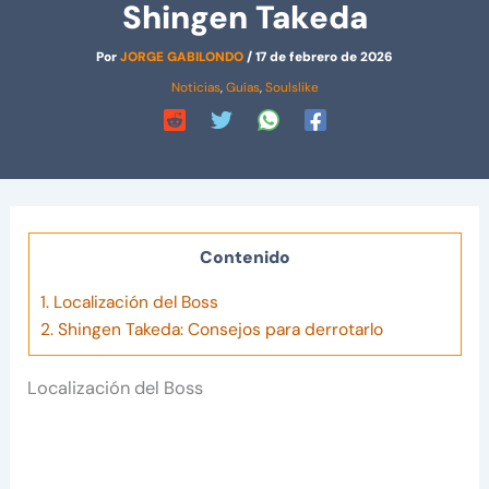
Shingen Takeda
Por
JORGE GABILONDO
/
17 de febrero de 2026
Noticias
,
Guías
,
Soulslike
Contenido
1.
Localización del Boss
2.
Shingen Takeda: Consejos para derrotarlo
Localización del Boss