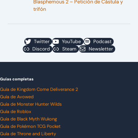
Blasphemous 2 – Petición de Cástula y
trifón
Twitter
YouTube
Podcast
Discord
Steam
Newsletter
Guías completas
Guía de Kingdom Come Deliverance 2
Guía de Avowed
Guía de Monster Hunter Wilds
Guía de Roblox
Guía de Black Myth Wukong
Guía de Pokémon TCG Pocket
Guía de Throne and Liberty