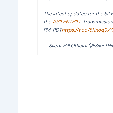
The latest updates for the SILE
the
#SILENTHILL
Transmission
PM. PDT
https://t.co/8Knoq9xY
— Silent Hill Official (@SilentHil