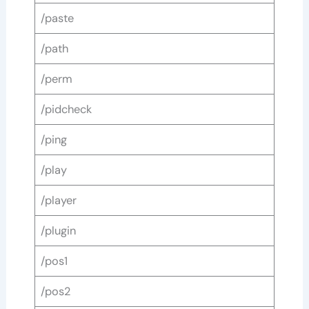
/paste
/path
/perm
/pidcheck
/ping
/play
/player
/plugin
/pos1
/pos2