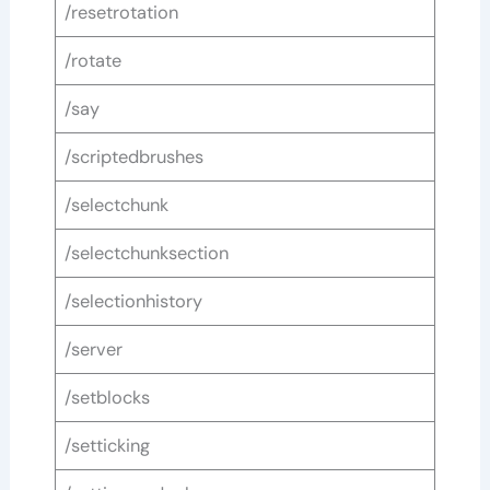
/resetrotation
/rotate
/say
/scriptedbrushes
/selectchunk
/selectchunksection
/selectionhistory
/server
/setblocks
/setticking