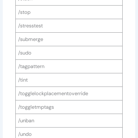
/stop
/stresstest
/submerge
/sudo
/tagpattern
/tint
/togglelockplacementoverride
/toggletmptags
/unban
/undo