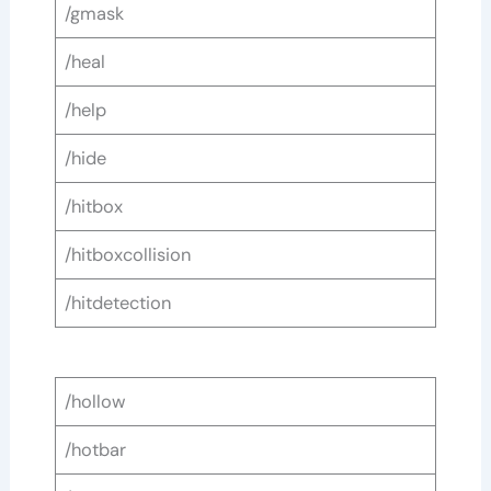
/gmask
/heal
/help
/hide
/hitbox
/hitboxcollision
/hitdetection
/hollow
/hotbar