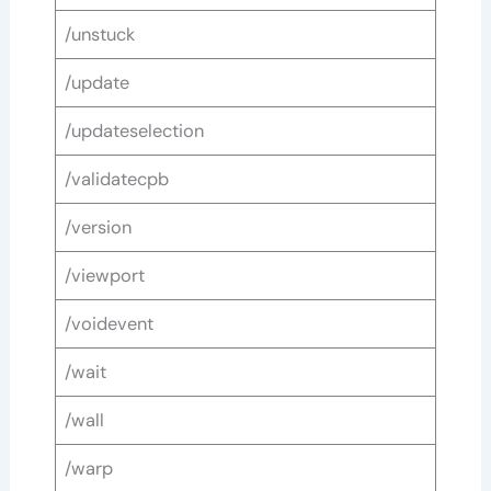
/unstuck
/update
/updateselection
/validatecpb
/version
/viewport
/voidevent
/wait
/wall
/warp