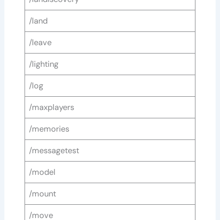
/land
/leave
/lighting
/log
/maxplayers
/memories
/messagetest
/model
/mount
/move