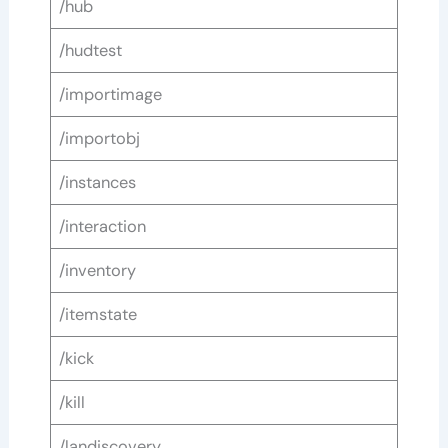
/hub
/hudtest
/importimage
/importobj
/instances
/interaction
/inventory
/itemstate
/kick
/kill
/landiscovery