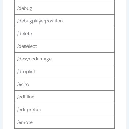
/debug
/debugplayerposition
/delete
/deselect
/desyncdamage
/droplist
/echo
/editline
/editprefab
/emote