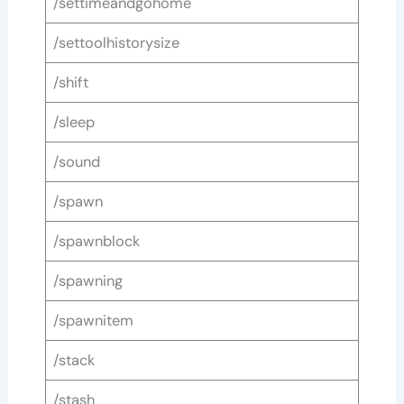
/settimeandgohome
/settoolhistorysize
/shift
/sleep
/sound
/spawn
/spawnblock
/spawning
/spawnitem
/stack
/stash