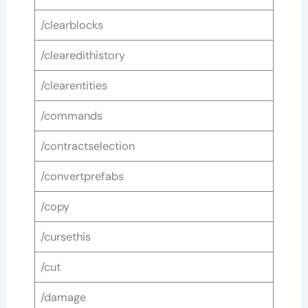
/clearblocks
/clearedithistory
/clearentities
/commands
/contractselection
/convertprefabs
/copy
/cursethis
/cut
/damage