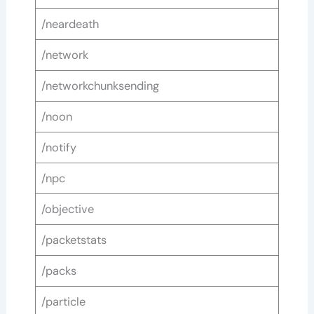
/neardeath
/network
/networkchunksending
/noon
/notify
/npc
/objective
/packetstats
/packs
/particle