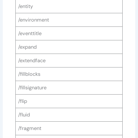
/entity
/environment
/eventtitle
/expand
/extendface
/fillblocks
/fillsignature
/flip
/fluid
/fragment