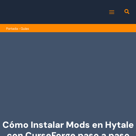
Ir
al
MAIN
contenido
Portada
›
Guías
MENU
Cómo Instalar Mods en Hytale
con CurseForge paso a paso