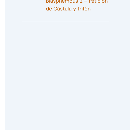
Blasphemous 2 – Petición
de Cástula y trifón