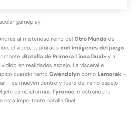
tacular gameplay
ndres al misterioso reino del
Otro Mundo
de
tion, el video, capturado
con imágenes del juego
 combate «
Batalla de Primera Línea Dual»
y al
vidido en realidades espejo. La visceral e
 épico cuando tanto
Gwendolyn
como
Lamorak
–
ular – se mueven dentro y fuera del reino espejo
el jefe cambiaformas
Tyronoe
, mostrando la
 esta importante batalla final.