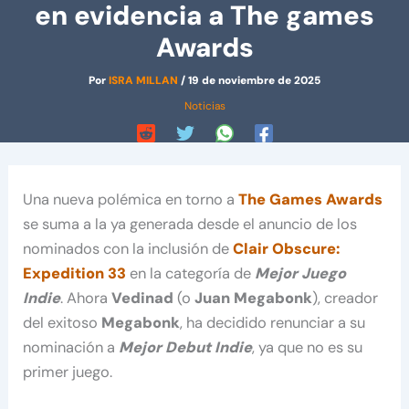
en evidencia a The games
Awards
Por
ISRA MILLAN
/
19 de noviembre de 2025
Noticias
Una nueva polémica en torno a
The Games Awards
se suma a la ya generada desde el anuncio de los
nominados con la inclusión de
Clair Obscure:
Expedition 33
en la categoría de
Mejor Juego
Indie
. Ahora
Vedinad
(o
Juan Megabonk
), creador
del exitoso
Megabonk
, ha decidido renunciar a su
nominación a
Mejor Debut Indie
, ya que no es su
primer juego.