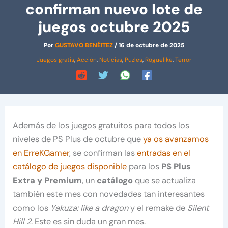
confirman nuevo lote de
juegos octubre 2025
Por
GUSTAVO BENÉITEZ
/
16 de octubre de 2025
Juegos gratis
,
Acción
,
Noticias
,
Puzles
,
Roguelike
,
Terror
Además de los juegos gratuitos para todos los
niveles de PS Plus de octubre que
ya os avanzamos
en ErreKGamer
, se confirman las
entradas en el
catálogo de juegos disponible
para los
PS Plus
Extra y Premium
, un
catálogo
que se actualiza
también este mes con novedades tan interesantes
como los
Yakuza: like a dragon
y el remake de
Silent
Hill 2
. Este es sin duda un gran mes.