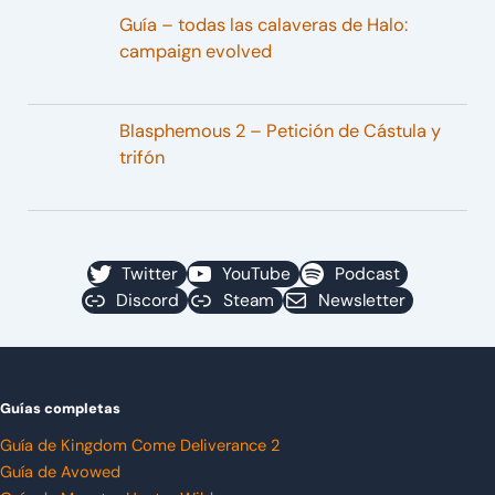
Guía – todas las calaveras de Halo:
campaign evolved
Blasphemous 2 – Petición de Cástula y
trifón
Twitter
YouTube
Podcast
Discord
Steam
Newsletter
Guías completas
Guía de Kingdom Come Deliverance 2
Guía de Avowed