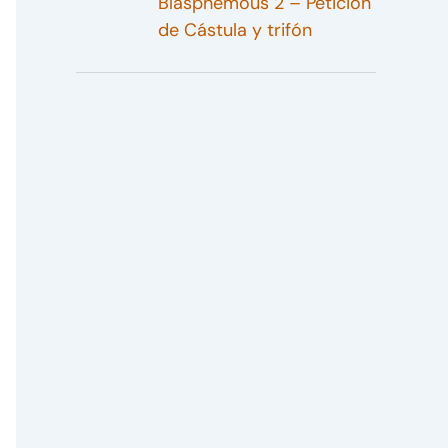
Blasphemous 2 – Petición
de Cástula y trifón