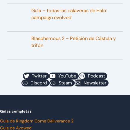
Guía – todas las calaveras de Halo:
campaign evolved
Blasphemous 2 – Petición de Cástula y
trifón
Twitter
YouTube
Podcast
Discord
Steam
Newsletter
Guías completas
Guía de Kingdom Come Deliverance 2
Guía de Avowed