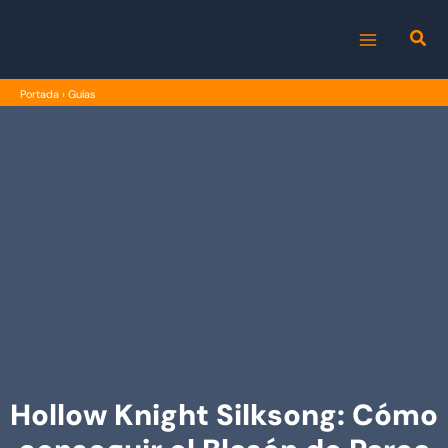
Ir
al
MAIN
contenido
Portada
›
Guías
MENU
Hollow Knight Silksong: Cómo