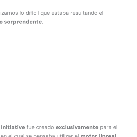
alizamos lo difícil que estaba resultando el
do sorprendente
.
Initiative
fue creado
exclusivamente
para el
, en el cual se pensaba utilizar el
motor Unreal