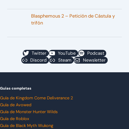
Blasphemous 2 – Petición de Cástula y
trifón
Twitter
YouTube
Podcast
Discord
Steam
Newsletter
Guías completas
Guía de Kingdom Come Deliverance 2
Guía de Avowed
Guía de Monster Hunter Wilds
Guía de Roblox
Guía de Black Myth Wukong