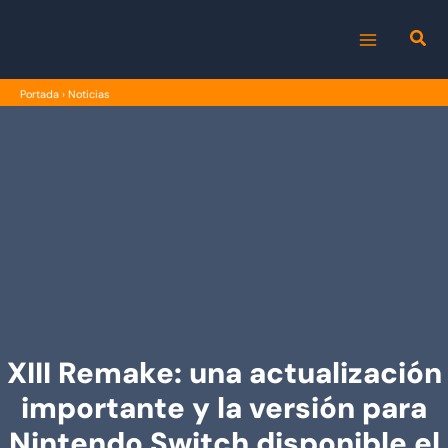
Ir
al
MAIN
contenido
Portada
›
Noticias
MENU
XIII Remake: una actualización
importante y la versión para
Nintendo Switch disponible el