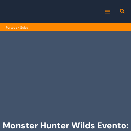
Ir
al
MAIN
contenido
Portada
›
Guías
MENU
Monster Hunter Wilds Evento: