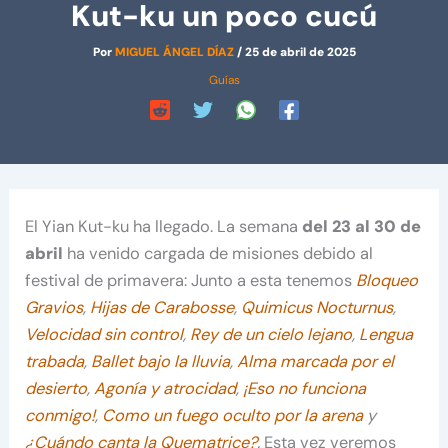
Kut-ku un poco cucú
Por
MIGUEL ÁNGEL DÍAZ
/
25 de abril de 2025
Guías
El Yian Kut-ku ha llegado. La semana
del 23 al 30 de
abril
ha venido cargada de misiones debido al
festival de primavera: Junto a esta tenemos
Bloqueo
Gravios
,
Hijas de Carabosse
,
Quimicus Nocturnus
,
Velocidad sin control
,
Rey de un cielo lejano
,
Lengua
trabada
,
Ballet bajo la lluvia
,
Alma marcada por el
desierto
,
Agonía y atrocidad
,
¡Eso no funciona
conmigo!
,
Como un fuego oculto por la arena
y
¿Cuándo canta la Quematrice?
.
Esta vez veremos