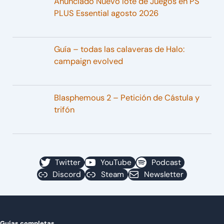
Anunciado Nuevo lote de Juegos en PS
PLUS Essential agosto 2026
Guía – todas las calaveras de Halo:
campaign evolved
Blasphemous 2 – Petición de Cástula y
trifón
Twitter
YouTube
Podcast
Discord
Steam
Newsletter
Guías completas