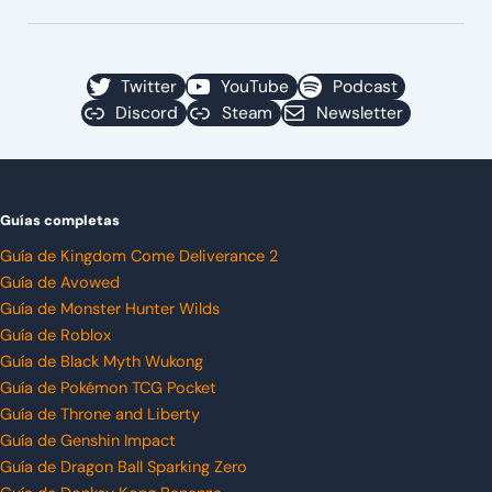
Twitter
YouTube
Podcast
Discord
Steam
Newsletter
Guías completas
Guía de Kingdom Come Deliverance 2
Guía de Avowed
Guía de Monster Hunter Wilds
Guía de Roblox
Guía de Black Myth Wukong
Guía de Pokémon TCG Pocket
Guía de Throne and Liberty
Guía de Genshin Impact
Guía de Dragon Ball Sparking Zero