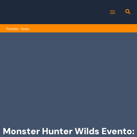
Ir
al
MAIN
contenido
Portada
›
Guías
MENU
Monster Hunter Wilds Evento: