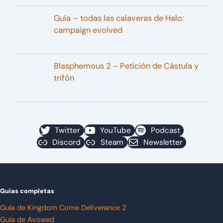
Guía – todas las calaveras de Halo:
campaign evolved
Blasphemous 2 – Petición de Cástula y
trifón
Twitter
YouTube
Podcast
Discord
Steam
Newsletter
Guías completas
Guía de Kingdom Come Deliverance 2
Guía de Avowed