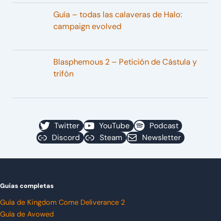
Guía – todas las calaveras de Halo:
campaign evolved
Blasphemous 2 – Petición de Cástula y
trifón
Twitter
YouTube
Podcast
Discord
Steam
Newsletter
Guías completas
Guía de Kingdom Come Deliverance 2
Guía de Avowed