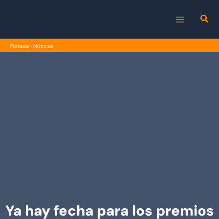
Ir
al
MAIN
contenido
Portada
›
Noticias
MENU
Ya hay fecha para los premios