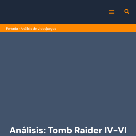
Ir
al
MAIN
contenido
Portada
›
Análisis de videojuegos
MENU
Análisis: Tomb Raider IV-VI